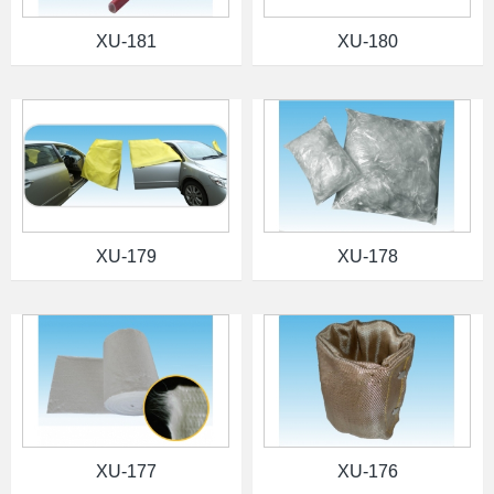
XU-181
XU-180
XU-179
XU-178
XU-177
XU-176