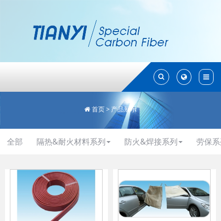
Toggle
Toggle
Search
Search
首页
>
产品展示
全部
隔热&耐火材料系列
防火&焊接系列
劳保系