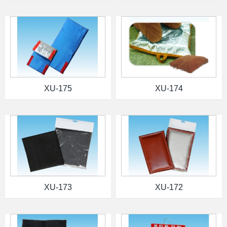
XU-175
XU-174
XU-173
XU-172