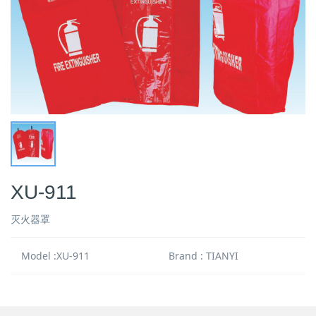
XU-911
灭火器罩
Model :XU-911
Brand : TIANYI