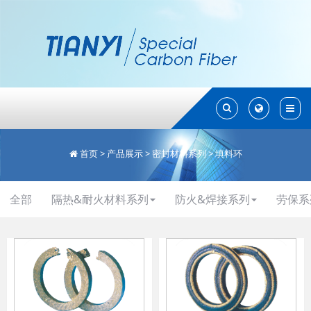
Toggle
Toggle
Search
Search
首页
>
产品展示
>
密封材料系列
>
填料环
全部
隔热&耐火材料系列
防火&焊接系列
劳保系